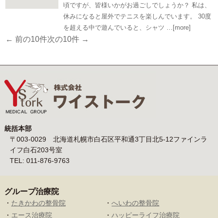
頃ですが、皆様いかがお過ごしでしょうか？ 私は、
休みになると屋外でテニスを楽しんでいます。 30度
を超える中で遊んでいると、シャツ …[more]
← 前の10件
次の10件 →
統括本部
〒003-0029 北海道札幌市白石区平和通3丁目北5-12ファインラ
イフ白石203号室
TEL: 011-876-9763
グループ治療院
・
たきかわの整骨院
・
へいわの整骨院
・
エース治療院
・
ハッピーライフ治療院